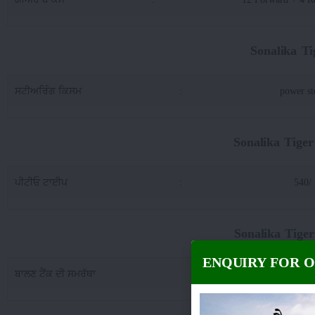
Sonalika T
ਸਟੀਅਰਿੰਗ ਕਿਸਮ
:
power st
Sonalika Tige
ਪੀਟੀਓ ਟਾਈਪ
:
540/
Sonalika Tige
ENQUIRY FOR 
ਬਾਲਣ ਟੈਂਕ ਦੀ ਸਮਰੱਥਾ
:
26 