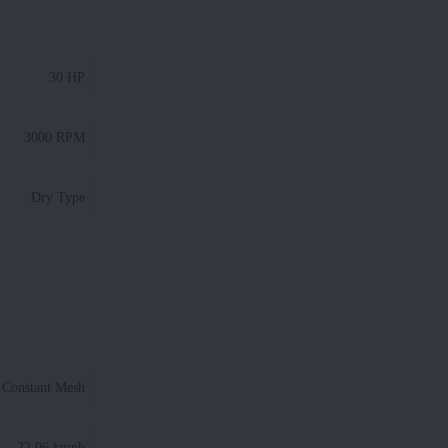
30 HP
3000 RPM
Dry Type
Constant Mesh
22.06 kmph