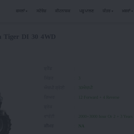
ਫਸਲਾਂ
ਸਟੋਰੇਜ਼
ਕੀਟਨਾਸ਼ਕ
ਪਸ਼ੂ ਪਾਲਣ
ਯੰਤਰ
ਖ਼ਬਰਾਂ
a Tiger DI 30 4WD
ਬ੍ਰੈਂਡ
:
ਸਿੰਡਰ
:
3
ਐਚਪੀ ਸ਼੍ਰੇਣੀ
:
30ਐਚਪੀ
ਗਿਅਰ
:
12 Forward + 4 Reverse
ਬ੍ਰੇਕ
:
ਵਾਰੰਟੀ
:
2000+3000 hour Or 2 + 3 Years
ਕੀਮਤ
:
NA