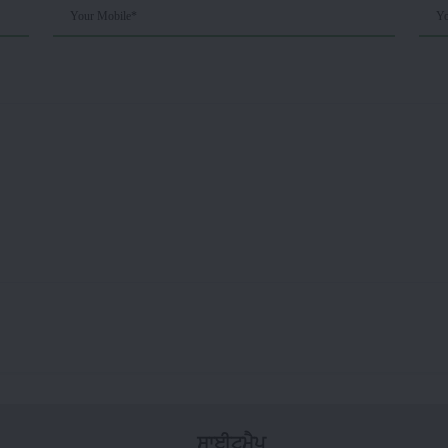
Your Mobile*
Yo
ਸਾਈਟਮੈਪ