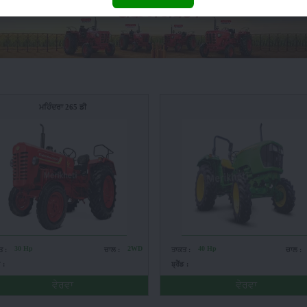
ਮਹਿੰਦਰਾ 265 ਡੀ
30 Hp
2WD
40 Hp
ਤ :
ਚਾਲ :
ਤਾਕਤ :
ਚਾਲ :
ਡ :
ਬ੍ਰੈਂਡ :
ਵੇਰਵਾ
ਵੇਰਵਾ