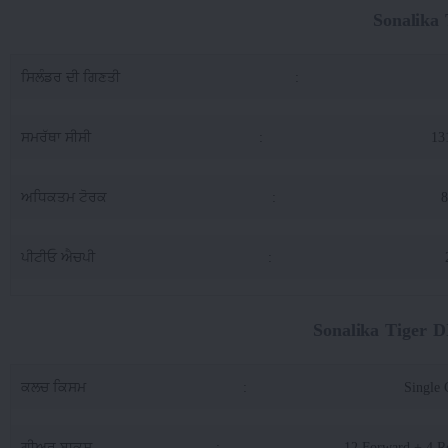
Sonalika
ਸਿਲੰਡਰ ਦੀ ਗਿਣਤੀ
:
ਸਮਰੱਥਾ ਸੀਸੀ
:
13
ਅਧਿਕਤਮ ਟੋਰਕ
:
ਪੀਟੀਓ ਐਚਪੀ
:
Sonalika Tiger 
ਕਲਚ ਕਿਸਮ
:
Single 
ਗੀਅਰ ਬਾਕਸ
:
12 Forward + 4 R