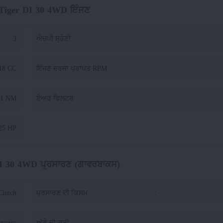
 Tiger DI 30 4WD ਇੰਜਣ
3
ਐਚਪੀ ਸ਼੍ਰੇਣੀ
:
18 CC
ਇੰਜਣ ਦਰਜਾ ਪ੍ਰਾਪਤ RPM
:
81 NM
ਏਅਰ ਫਿਲਟਰ
:
25 HP
DI 30 4WD ਪ੍ਰਸਾਰਣ (ਗਾਵਰਬਾਕਸ)
Clutch
ਪ੍ਰਸਾਰਣ ਦੀ ਕਿਸਮ
:
everse
ਅੱਗੇ ਦੀ ਗਤੀ
: