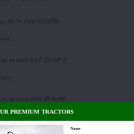
iger DI 30 4WD ਸਟੀਅਰਿੰਗ
eering
r DI 30 4WD ਸ਼ਕਤੀ ਉਤਾਰਦੀ ਹੈ
 540 E
r DI 30 4WD ਬਾਲਣ ਦੀ ਸਮਰੱਥਾ
OUR PREMIUM TRACTORS
Litres
Name