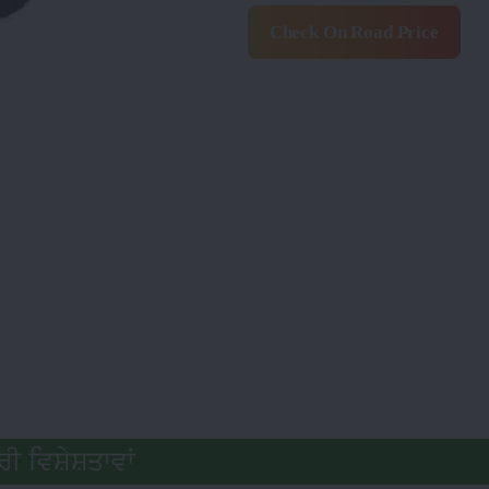
Check On Road Price
ਰੀ ਵਿਸ਼ੇਸ਼ਤਾਵਾਂ