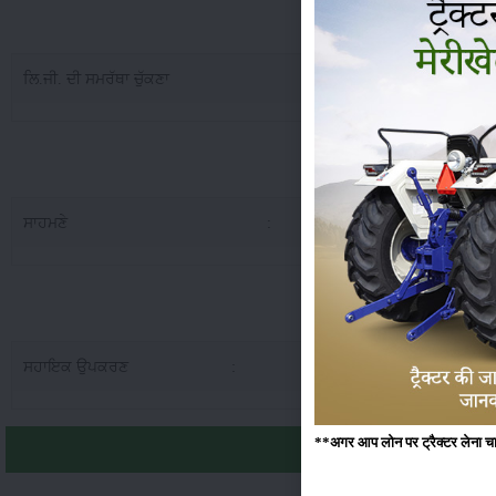
Sonalika Tiger DI 30
ਲਿ.ਜੀ. ਦੀ ਸਮਰੱਥਾ ਚੁੱਕਣਾ
:
Sonalika Tig
ਸਾਹਮਣੇ
:
6.0
Sonalika Tiger D
ਸਹਾਇਕ ਉਪਕਰਣ
:
2000+3000 hour Or 2 + 
**अगर आप लोन पर ट्रैक्टर लेना चाहते