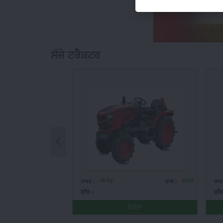
ਸੱਜੇ ਟਰੈਕਟਰ
30 Hp
4WD
ਤਾਕਤ :
ਚਾਲ :
ਤਾਕ
ਬ੍ਰੈਂਡ :
ਬ੍ਰੈਂ
ਵੇਰਵਾ