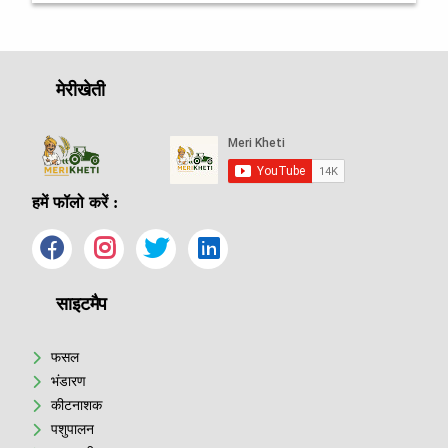
मेरीखेती
हमें फॉलो करें :
साइटमैप
फसल
भंडारण
कीटनाशक
पशुपालन