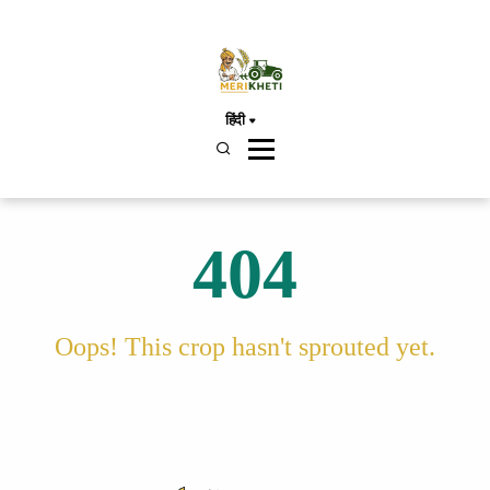
हिंदी
404
Oops! This crop hasn't sprouted yet.