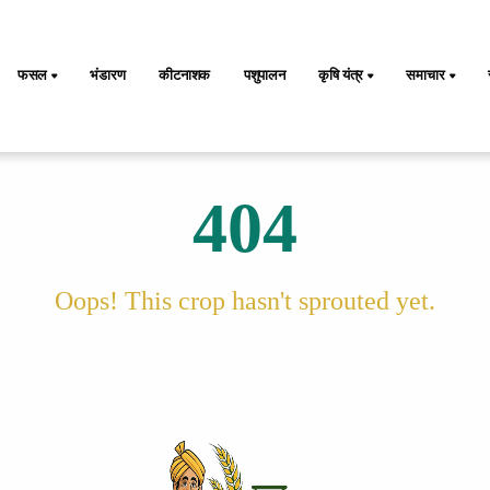
फसल
भंडारण
कीटनाशक
पशुपालन
कृषि यंत्र
समाचार
404
Oops! This crop hasn't sprouted yet.