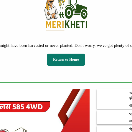
might have been harvested or never planted. Don't worry, we've got plenty of ot
Return to Home
स
स
0
भ
0
र