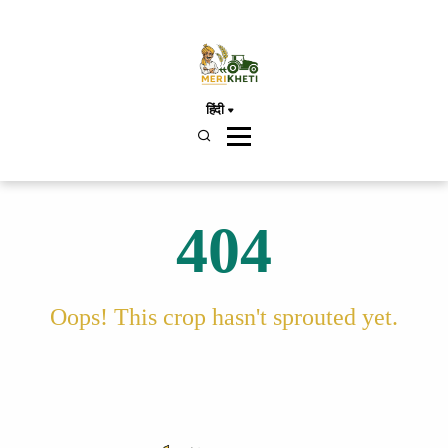
हिंदी
404
Oops! This crop hasn't sprouted yet.