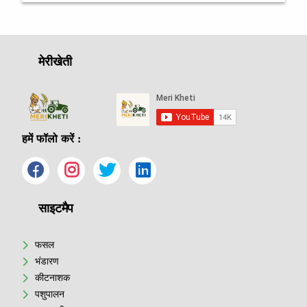
मेरीखेती
हमें फॉलो करें :
साइटमैप
फसल
भंडारण
कीटनाशक
पशुपालन