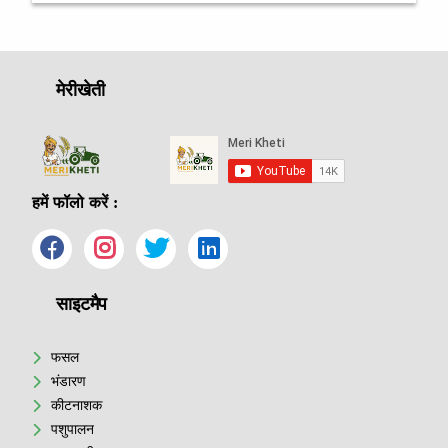
मेरीखेती
हमें फॉलो करें :
साइटमैप
फसल
भंडारण
कीटनाशक
पशुपालन