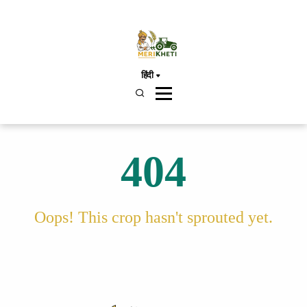
हिंदी
404
Oops! This crop hasn't sprouted yet.