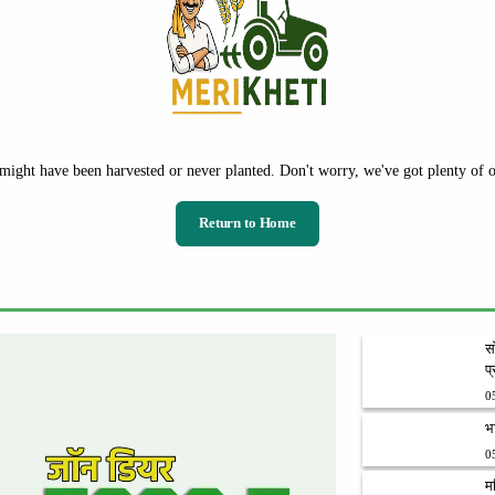
might have been harvested or never planted. Don't worry, we've got plenty of ot
Return to Home
स
प
0
भ
0
म