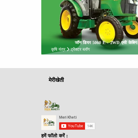
जॉन डियर 5060 E - 2WD एसी केबिन: 60 
कृषि यंत्र
ट्रैक्टर ब्लॉग
मेरीखेती
हमें फॉलो करें :