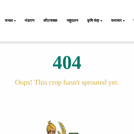
फसल
भंडारण
कीटनाशक
पशुपालन
कृषि यंत्र
समाचार
404
Oops! This crop hasn't sprouted yet.