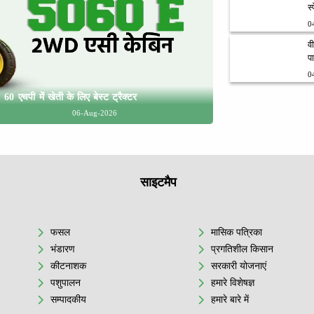
स
0
व
प
0
एचपी में खेती के लिए बेस्ट ट्रैक्टर
06-Aug-2026
साइटमैप
फसल
मासिक पत्रिका
भंडारण
प्रगतिशील किसान
कीटनाशक
सरकारी योजनाएं
पशुपालन
हमारे विशेषज्ञ
सम्पादकीय
हमारे बारे में