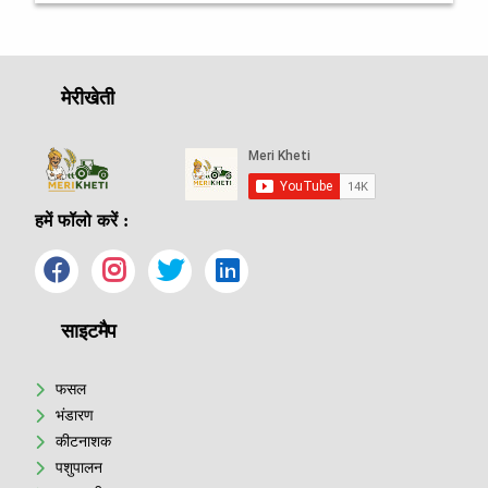
मेरीखेती
हमें फॉलो करें :
साइटमैप
फसल
भंडारण
कीटनाशक
पशुपालन