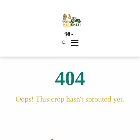
हिंदी
404
Oops! This crop hasn't sprouted yet.