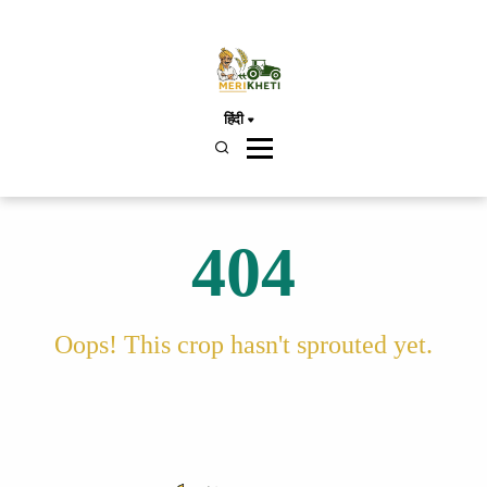
हिंदी
404
Oops! This crop hasn't sprouted yet.