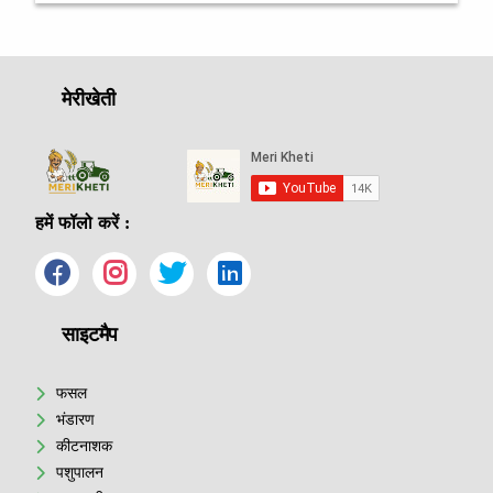
मेरीखेती
हमें फॉलो करें :
साइटमैप
फसल
भंडारण
कीटनाशक
पशुपालन