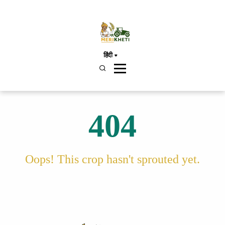
हिंदी
404
Oops! This crop hasn't sprouted yet.