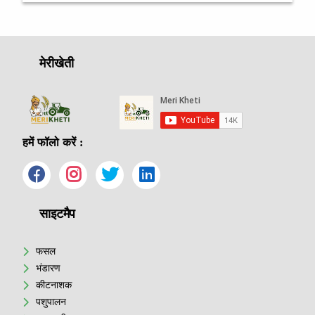
मेरीखेती
हमें फॉलो करें :
साइटमैप
फसल
भंडारण
कीटनाशक
पशुपालन