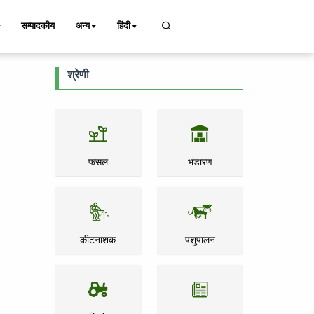
सम्पादकीय
अन्य
हिंदी
श्रेणी
फसल
भंडारण
कीटनाशक
पशुपालन