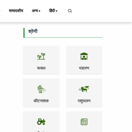
सम्पादकीय
अन्य
हिंदी
श्रेणी
फसल
भंडारण
कीटनाशक
पशुपालन