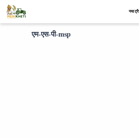
नया ट्र
एम-एस-पी-msp