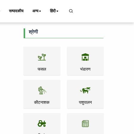
सम्पादकीय
अन्य
हिंदी
श्रेणी
फसल
भंडारण
कीटनाशक
पशुपालन