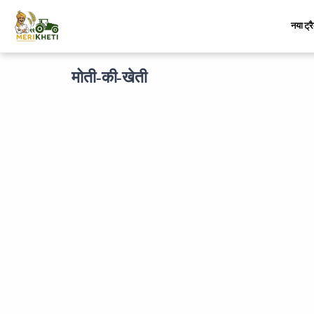
नया ट्र
मोती-की-खेती