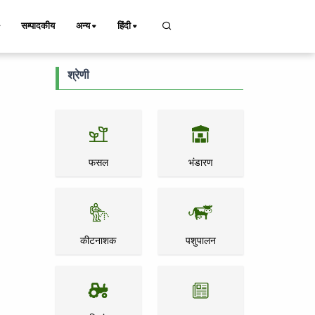
सम्पादकीय
अन्य
हिंदी
श्रेणी
फसल
भंडारण
कीटनाशक
पशुपालन