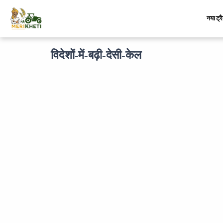
नया ट्र
विदेशों-में-बढ़ी-देसी-केल