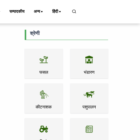
सम्पादकीय
अन्य
हिंदी
श्रेणी
फसल
भंडारण
कीटनाशक
पशुपालन