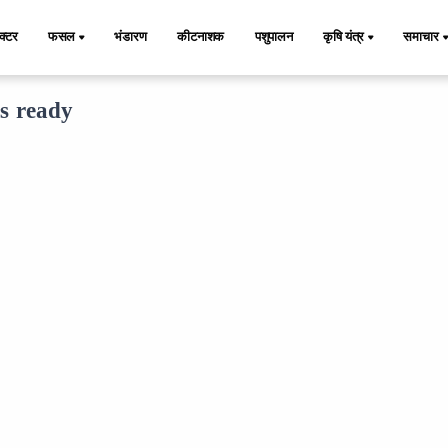
ैक्टर
फसल
भंडारण
कीटनाशक
पशुपालन
कृषि यंत्र
समाचार
is ready