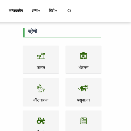
सम्पादकीय
अन्य
हिंदी
श्रेणी
फसल
भंडारण
कीटनाशक
पशुपालन