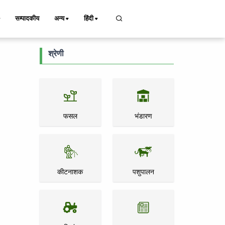
सम्पादकीय
अन्य
हिंदी
श्रेणी
फसल
भंडारण
कीटनाशक
पशुपालन