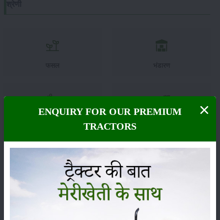
श्रेणी
फसल
भंडारण
ENQUIRY FOR OUR PREMIUM
कीटनाशक
पशुपालन
TRACTORS
कृषि यंत्र
समाचार