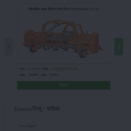
फील्डकिंग-साइड सिफ्टिंग रोटरी टिलर FKHSSGRT-175-04
पावर :
45-50 HP
मॉडल :
FKHSSGRT-175-04
पावर :
HP
ब्रांड :
फील्डकिंग
टाइप :
टिल्लेज
ब्रांड :
शक्
विवरण
Tractorरिव्यू / समीक्षा
Your Name*