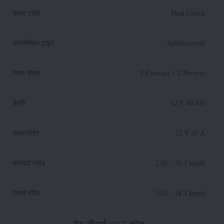
क्लच टाइप
:
Dual Clutch
ट्रांसमिशन टाइप
:
Synchromesh
गियर बॉक्स
:
8 Forward + 2 Reverse
बैटरी
:
12 V 88 AH
अल्टरनेटर
:
12 V 42 A
फॉरवर्ड स्पीड
:
2.92 - 35.1 kmph
रिवर्स स्पीड
:
3.62 - 14.3 kmph