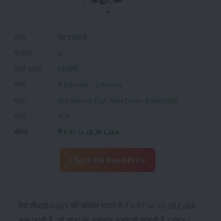
ब्रांड
:
ऐस ट्रैक्टर्स
सिलेंडर
:
4
एचपी श्रेणी
:
61एचपी
गियर
:
8 Forward + 2 Reverse
ब्रेक
:
Dry internal Exp. Shoe (water Proof)/OIB
वारंटी
:
N/A
कीमत
:
₹ 9.97 to 10.38 Lakh
Check On Road Price
ऐस डीआई-6565 की कीमत भारत में ₹ 9.97 to 10.38 Lakh
तक जाती है, जो राज्य के अनुसार अलग हो सकती है। यह 61