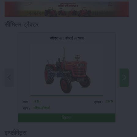
सीमिलर-ट्रैक्टर
महिंद्रा 475 डीआई SP प्लस
44 Hp
2WD
पावर :
ड्राइव :
पावर :
महिंद्रा ट्रैक्टर्स
म
ब्रांड :
ब्रांड :
विवरण
इम्प्लीमेंट्स