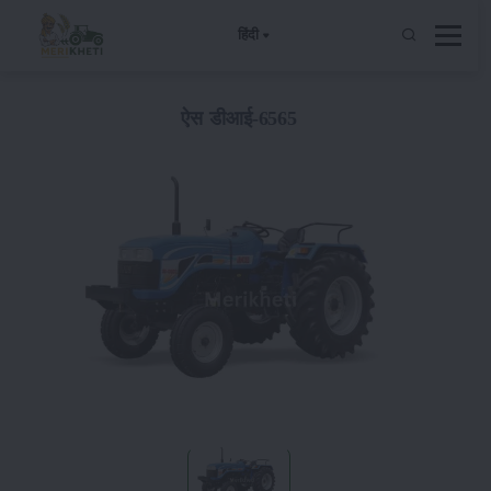
हिंदी
ऐस डीआई-6565