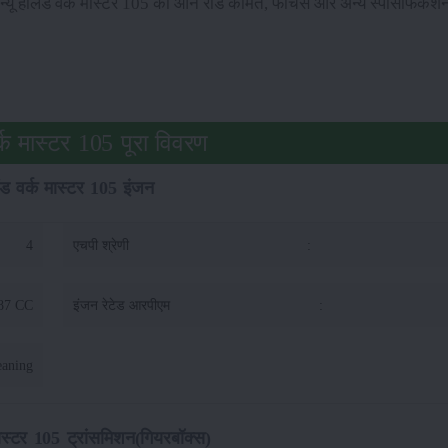
 न्यू हॉलैंड वर्क मास्टर 105 की ऑन रोड कीमत, फीचर्स और अन्य स्पेसिफिके
वर्क मास्टर 105 पूरा विवरण
लैंड वर्क मास्टर 105 इंजन
4
एचपी श्रेणी
:
87 CC
इंजन रेटेड आरपीएम
:
eaning
 मास्टर 105 ट्रांसमिशन(गियरबॉक्स)