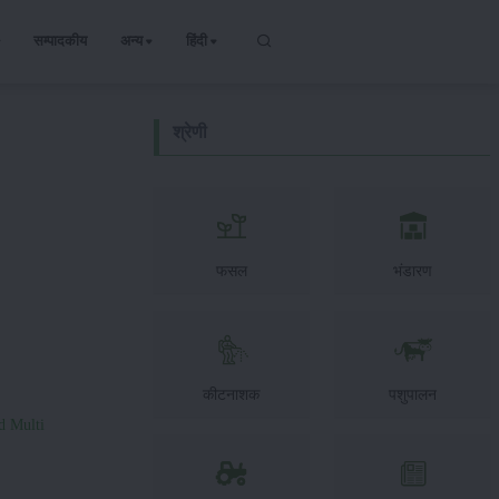
सम्पादकीय
अन्य
हिंदी
श्रेणी
फसल
भंडारण
कीटनाशक
पशुपालन
d Multi