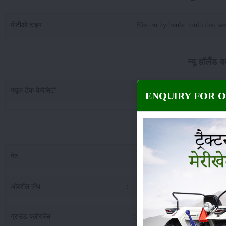
पीटीओ टाइप
:
Electro hydraulic multi disc we
न्यू हॉलैंड 
फ्यूल टैंक कैपेसिटी
:
9
ENQUIRY FOR 
न्यू हॉलैंड व
वेट
:
32
ओवरॉल लेंथ
:
41
ग्राउंड क्लीयरेंस
:
4