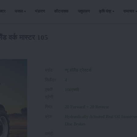
ैक्टर
फसल
भंडारण
कीटनाशक
पशुपालन
कृषि यंत्र
समाचार
ॉलैंड वर्क मास्टर 105
ब्रांड
:
न्यू हॉलैंड ट्रैक्टर्स
सिलेंडर
:
4
एचपी
:
106एचपी
श्रेणी
गियर
:
20 Forward + 20 Reverse
ब्रेक
:
Hydraulically Actuated Real Oil Immerse
Disc Brakes
वारंटी
: