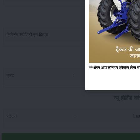
न्यू हॉलैंड वर्क मास
लिफ्टिंग कैपेसिटी इन किग्रा
:
3
न्यू हॉलैं
**अगर आप लोन पर ट्रैक्टर लेना चाहते
फ्रंट
:
12.
न्यू हॉलैंड 
स्टेटस
:
Lau