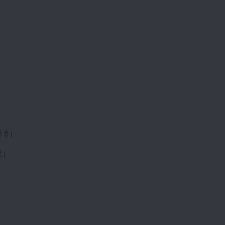
।
ी है।
ैं।