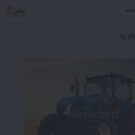
नया ट्र
न्यू ह