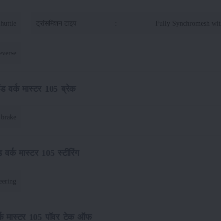
huttle
ट्रांसमिशन टाइप
:
Fully Synchromesh wit
everse
लैंड वर्क मास्टर 105 ब्रेक
 brake
ंड वर्क मास्टर 105 स्टीरिंग
eering
 वर्क मास्टर 105 पॉवर टेक ऑफ