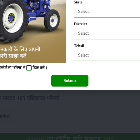
State
Select
्टर 105 लिफ्टिंग कैपेसिटी(हाइड्रोलिक्स)
District
Select
500 kg
Tehsil
Select
ड वर्क मास्टर 105 टायर साइज
 है तो 'बॉक्स' में
टिक
करें।
4 X 24
रियर
:
Submit
वर्क मास्टर 105 एडिशनल फीचर्स
nched
About न्यू हॉलैंड वर्क मास्टर 105