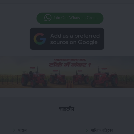
Join Our Whatsapp Group
साइटमैप
फसल
मासिक पत्रिका