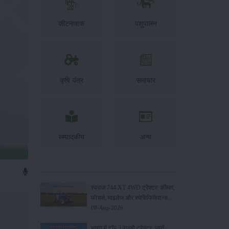
कीटनाशक
पशुपालन
कृषि यंत्र
समाचार
सम्पादकीय
अन्य
स्वराज 744 XT 4WD ट्रैक्टर: कीमत,
फीचर्स, माइलेज और स्पेसिफिकेशन्स
2026
08-Aug-2026
भारत में टॉप 3 वाल्डो ट्रैक्टर: जानें,