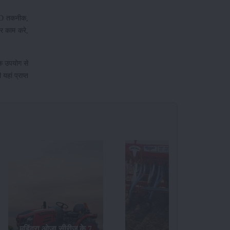
4WD तकनीक,
र काम करे,
के उपयोग से
यहां प्राप्त