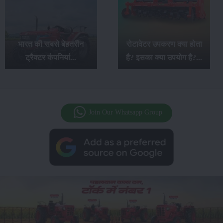
महिंद्रा ओजा सीरीज के 7
रोटावेटर उपकरण क्या होता
बेहतरीन ट्रैक्टर: खेती के
है? इसका क्या उपयोग है?...
लिए कमाल के विकल्प...
Join Our Whatsapp Group