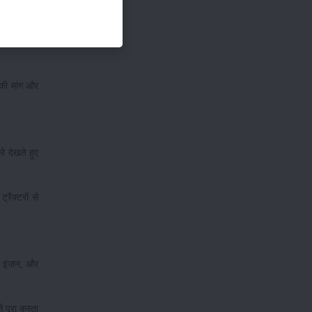
ी कीमत डीजल
 की मांग और
 देखते हुए
रैक्टरों से
ुल इंजन, और
े पूरा करता