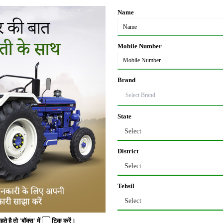
Name
) सिस्टम है। 4WD तकनीक के कारण ट्रैक्टर की पकड़ (traction) बढ़ जाती है, जिसस
Mobile Number
ट्रैक्टर फिसल जाते हैं, लेकिन 4WD सिस्टम इस समस्या को खत्म कर देता है। इससे न केवल 
िप नहीं करना पड़ता।
Brand
्षमता
की क्षमता 2050 किलोग्राम है, जो इसे भारी कृषि उपकरणों के लिए उपयुक्त बनाती है। क
State
 उपयोग कर सकते हैं।
Select
नियंत्रित करने में मदद करती है। इससे खेत में काम करने की गति और गुणवत्ता दोनों बेहतर
District
र डिजाइन
Select
ए गए हैं, जो इसे बेहतर संतुलन और पकड़ प्रदान करते हैं। बड़े और चौड़े टायर खेत में गह
है।
Tehsil
Select
े साथ आता है। इसका एर्गोनोमिक डिज़ाइन ऑपरेटर को आरामदायक अनुभव देता है, जिससे ल
 है तो 'बॉक्स' में
टिक
करें।