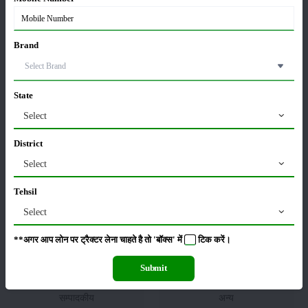
Brand
फसल
भंडारण
State
Select
District
कीटनाशक
पशुपालन
Select
Tehsil
Select
कृषि यंत्र
समाचार
**अगर आप लोन पर ट्रैक्टर लेना चाहते है तो 'बॉक्स' में
टिक
करें।
Submit
सम्पादकीय
अन्य