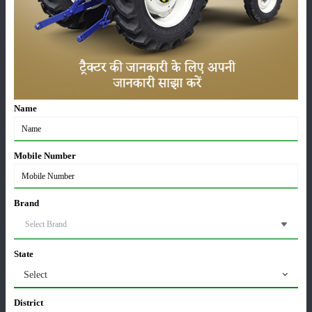
फसल
भंडारण
Name
कीटनाशक
पशुपालन
Mobile Number
Brand
कृषि यंत्र
समाचार
State
Select
District
सम्पादकीय
अन्य