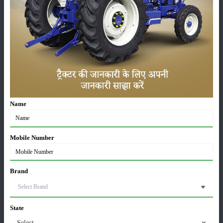
सम्पादकीय
अन्य
जॉन डियर 5060 E - 2WD एसी केबिन: 60 एचपी में खेती के
लिए बेस्ट ट्रैक्टर
Name
06-Aug-2026
सोनालीका ट्रैक्टर सेल्स रिपोर्ट जुलाई 2026: घरेलू बाजार में
Mobile Number
27.2 प्रतिशत की वृद्धि, 11442 ट्रैक्टर बेचे
05-Aug-2026
Brand
भारत में टॉप 5 लेटेस्ट ट्रैक्टर: जानें, कीमत और
स्पेसिफिकेशन्स
05-Aug-2026
State
Select