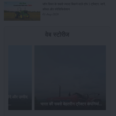
जॉन डियर के सबसे ज्यादा बिकने वाले टॉप 5 ट्रैक्टर: जानें,
कीमत और स्पेसिफिकेशन
01-Aug-2026
वेब स्टोरीज
र खरीदे और उम्मीद
ज़ पाए...
भारत की सबसे बेहतरीन ट्रैक्टर कंपनियां...