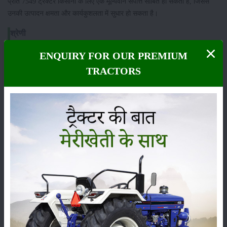
प्रीत 7549 ट्रैक्टर किसानों के लिए एक मूल्यवान संपत्ति साबित हो सकता है, जिससे
उनकी उत्पादन क्षमता और कार्यकुशलता में सुधार हो सकता है।
श्रेणी
ENQUIRY FOR OUR PREMIUM
TRACTORS
फसल
भंडारण
कीटनाशक
पशुपालन
कृषि यंत्र
समाचार