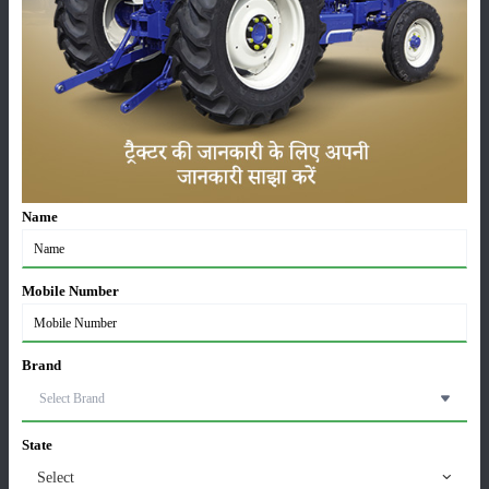
सम्पादकीय
अन्य
जॉन डियर 5060 E - 2WD एसी केबिन: 60 एचपी में खेती के
लिए बेस्ट ट्रैक्टर
06-Aug-2026
Name
सोनालीका ट्रैक्टर सेल्स रिपोर्ट जुलाई 2026: घरेलू बाजार में
Mobile Number
27.2 प्रतिशत की वृद्धि, 11442 ट्रैक्टर बेचे
05-Aug-2026
Brand
भारत में टॉप 5 लेटेस्ट ट्रैक्टर: जानें, कीमत और
स्पेसिफिकेशन्स
05-Aug-2026
State
Select
महिंद्रा युवो टेक प्लस 585 4WD : कीमत, फीचर्स और