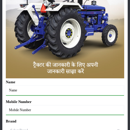
कारण इसे लंबे समय तक खेत में बिना रुके चलाया जा सकता है, जिससे समय और
ईंधन की बचत होती है।
ट्रैक्टर की कीमत
सॉलिस 5724-2WD ट्रैक्टर 57 एचपी की श्रेणी का एक शक्तिशाली ट्रैक्टर है।
इसकी कीमत ₹8.50 लाख से ₹8.90 लाख तक हो सकती है।
यह ट्रैक्टर बड़े किसानों और ढुलाई के कार्यों के लिए उपयुक्त है। हालांकि, इसकी
कीमत अलग-अलग स्थानों पर भिन्न हो सकती है।
श्रेणी
Name
Mobile Number
फसल
भंडारण
Brand