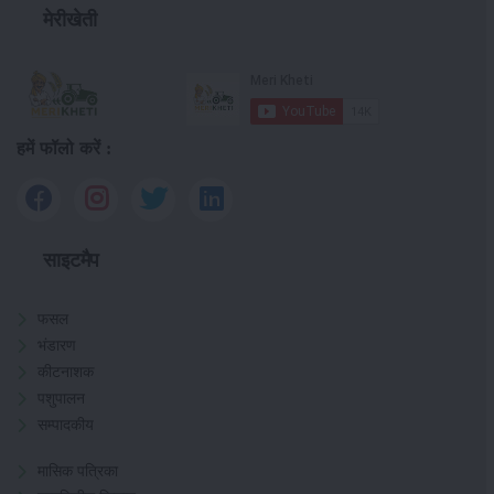
मेरीखेती
हमें फॉलो करें :
साइटमैप
फसल
भंडारण
कीटनाशक
पशुपालन
सम्पादकीय
मासिक पत्रिका