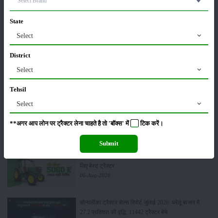
कीटनाशक
पशुपालन
State
Select
District
कृषि यंत्र
समाचार
Select
Tehsil
Select
सम्पादकीय
अन्य
**अगर आप लोन पर ट्रैक्टर लेना चाहते है तो 'बॉक्स' में
टिक
करें।
Submit
जॉन डियर 5060 E - 2WD एसी केबिन: 60 एचपी में खेती के
लिए बेस्ट ट्रैक्टर
06-Aug-2026
सोनालीका ट्रैक्टर सेल्स रिपोर्ट जुलाई 2026: घरेलू बाजार में
27.2 प्रतिशत की वृद्धि, 11442 ट्रैक्टर बेचे