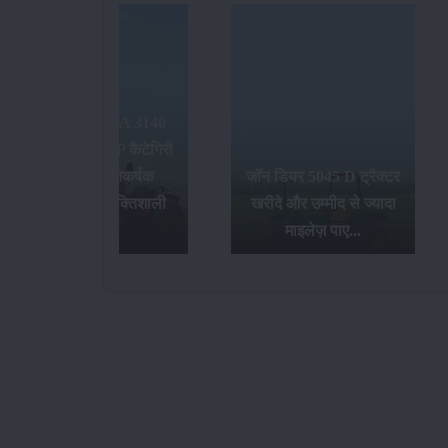
जॉन डियर 5045 D ट्रैक्टर
खरीदे और उम्मीद से ज्यादा
भारत की सबसे बेहतरीन
माइलेज़ पाए...
ट्रैक्टर कंपनियां...