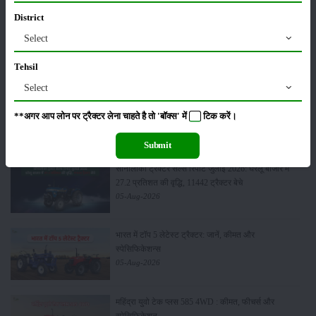
District
Select
सम्पादकीय
अन्य
Tehsil
Select
जॉन डियर 5060 E - 2WD एसी केबिन: 60 एचपी में खेती के
लिए बेस्ट ट्रैक्टर
**अगर आप लोन पर ट्रैक्टर लेना चाहते है तो 'बॉक्स' में
टिक
करें।
06-Aug-2026
Submit
सोनालीका ट्रैक्टर सेल्स रिपोर्ट जुलाई 2026: घरेलू बाजार में
27.2 प्रतिशत की वृद्धि, 11442 ट्रैक्टर बेचे
05-Aug-2026
भारत में टॉप 5 लेटेस्ट ट्रैक्टर: जानें, कीमत और
स्पेसिफिकेशन्स
05-Aug-2026
महिंद्रा युवो टेक प्लस 585 4WD : कीमत, फीचर्स और