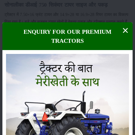
सोनालीका डीआई 750 सिकंदर टायर साइज और पकड़
ट्रैक्टर में 7.50×16 फ्रंट टायर और 14.9×28 या 16.9×28 रियर टायर का विकल्प
दिया गया है। बड़े और मजबूत टायर खेतों में बेहतर पकड़ और ट्रैक्शन प्रदान करते हैं,
जिससे ट्रैक्टर फिसलता नहीं है और काम सुचारू रूप से होता है।
ENQUIRY FOR OUR PREMIUM
TRACTORS
सोनालीका डीआई 750 सिकंदर की कीमत?
सोनालीका DI 750 सिकंदर ट्रैक्टर की कीमत भारत में लगभग ₹7.74 लाख से ₹8.05
लाख के बीच है, जो इसे इस श्रेणी में एक किफायती और वैल्यू-फॉर-मनी विकल्प बनाती
है।
कुल मिलाकर, यह ट्रैक्टर उन किसानों के लिए एक बेहतरीन विकल्प है, जिन्हें मध्यम से
भारी कृषि कार्यों के लिए शक्तिशाली, टिकाऊ और कम रखरखाव वाला ट्रैक्टर चाहिए।
इसकी मजबूत बनावट, उन्नत फीचर्स और बेहतर प्रदर्शन इसे भारतीय किसानों के बीच
लोकप्रिय बनाते हैं।
मेरीखेति प्लैटफॉर्म आपको खेती-बाड़ी से जुड़ी सभी ताज़ा जानकारियां उपलब्ध कराता
रहता है। इसके माध्यम से ट्रैक्टरों के नए मॉडल, उनकी विशेषताएँ और खेतों में उनके
उपयोग से संबंधित अपडेट नियमित रूप से साझा किए जाते हैं। साथ
ही
,
स्वराज
,
आयशर
,
जॉन डियर
और
सोनालिका ट्रैक्टर
जैसी प्रमुख कंपनियों
वीएसटी