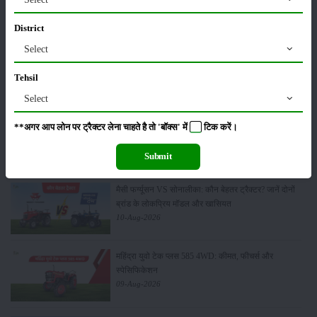
District
Select
सम्पादकीय
अन्य
Tehsil
Select
ऑटोनेक्सट एक्स25एच4 4डब्ल्यूडी: 25 एचपी में बेस्ट कॉम्पैक्ट
**अगर आप लोन पर ट्रैक्टर लेना चाहते है तो 'बॉक्स' में
टिक
करें।
इलेक्ट्रिक ट्रैक्टर
10-Aug-2026
Submit
मैसी फर्ग्यूसन VS सोनालीका: कौन बेहतर ट्रैक्टर? जानें दोनों
ब्रांड के लोकप्रिय मॉडल और खासियत
10-Aug-2026
महिंद्रा युवो टेक प्लस 585 4WD: कीमत, फीचर्स और
स्पेसिफिकेशन
09-Aug-2026