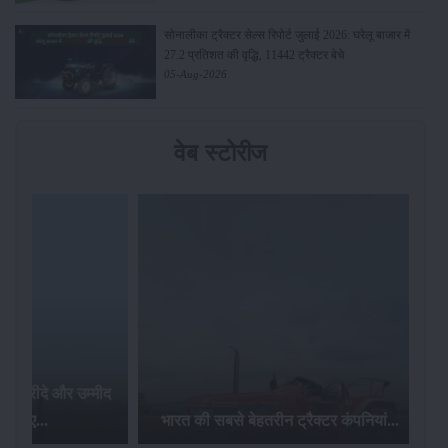
सोनालीका ट्रैक्टर सेल्स रिपोर्ट जुलाई 2026: घरेलू बाजार में
27.2 प्रतिशत की वृद्धि, 11442 ट्रैक्टर बेचे
05-Aug-2026
वेब स्टोरीज
टर खरीदे और उम्मीद
ेज़ पाए...
भारत की सबसे बेहतरीन ट्रैक्टर कंपनियां...