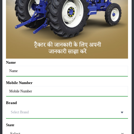
ही
,
आयशर
,
न्यू हॉलैंड
और
जैसी प्रमुख कंपनियों के ट्रैक्टरों की
वीएसटी
मैसी फर्ग्यूसन
पूरी जानकारी भी यहां प्राप्त होती है।
श्रेणी
फसल
भंडारण
Name
Mobile Number
कीटनाशक
पशुपालन
Brand
State
कृषि यंत्र
समाचार
Select