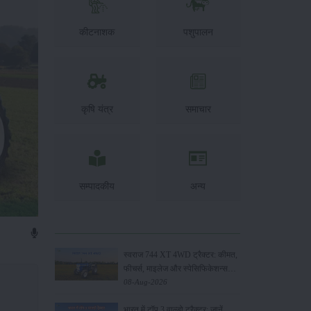
कीटनाशक
पशुपालन
कृषि यंत्र
समाचार
सम्पादकीय
अन्य
स्वराज 744 XT 4WD ट्रैक्टर: कीमत,
फीचर्स, माइलेज और स्पेसिफिकेशन्स
2026
08-Aug-2026
भारत में टॉप 3 वाल्डो ट्रैक्टर: जानें,