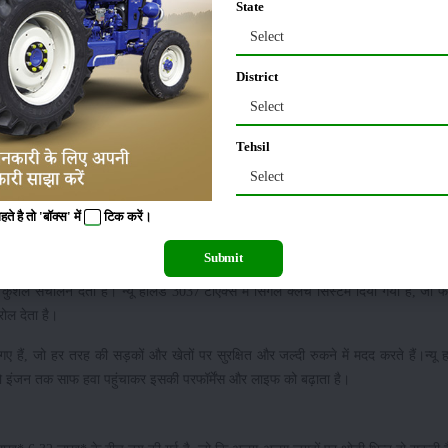
State
 परफॉर्मेंस और कंफर्ट दोनों को बेहतर बनाता है। यह ट्रैक्टर रोजमर्रा की खेती की जरूरतो
Select
District
Select
वर्स ऑप्शन वाला गियरबॉक्स मिलता है, जो खेत में ऑपरेटर को आसानी से स्पीड और लोड कंट्रोल क
Tehsil
Select
ी गई है, जिससे लंबे समय तक काम करने पर भी किसान को थकान कम होती है और काम आसान हो ज
 है तो 'बॉक्स' में
टिक
करें।
िना रुके लंबे समय तक काम किया जा सकता है। न्यू हॉलैंड 3037 टीएक्स में 1800 Kg की दमद
।
Submit
 कुशल संचालन देता है। न्यू हॉलैंड 3037 टीएक्स में सिंगल क्लच सिस्टम दिया गया है, जो फी
ोल देता है।
ए हैं, जो हर तरह की सड़कों और खेतों पर सुरक्षित और जल्दी रुकने में मदद करते हैं।न्यू 
जो इंजन तक साफ हवा पहुंचाकर इसकी परफॉर्मेंस और लाइफ को बढ़ाता है।