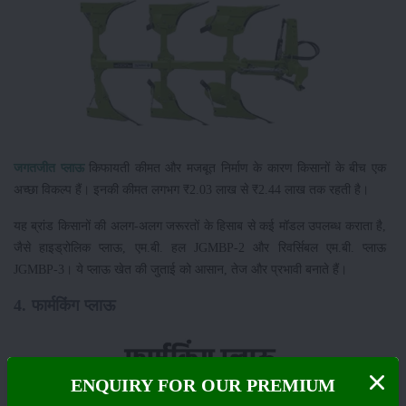
जगतजीत प्लाऊ
किफायती कीमत और मजबूत निर्माण के कारण किसानों के बीच एक
अच्छा विकल्प हैं। इनकी कीमत लगभग ₹2.03 लाख से ₹2.44 लाख तक रहती है।
यह ब्रांड किसानों की अलग-अलग जरूरतों के हिसाब से कई मॉडल उपलब्ध कराता है,
जैसे हाइड्रोलिक प्लाऊ, एम.बी. हल JGMBP-2 और रिवर्सिबल एम.बी. प्लाऊ
JGMBP-3। ये प्लाऊ खेत की जुताई को आसान, तेज और प्रभावी बनाते हैं।
4. फार्मकिंग प्लाऊ
ENQUIRY FOR OUR PREMIUM