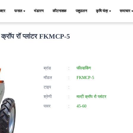
ैक्टर
फसल
भंडारण
कीटनाशक
पशुपालन
कृषि यंत्र
समाचार
ी क्रॉप रॉ प्लांटर FKMCP-5
ब्रांड
:
फील्डकिंग
मॉडल
:
FKMCP-5
टाइप
:
श्रेणी
:
मल्टी क्रॉप रो प्लांटर
पावर
:
45-60