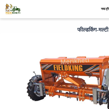
नया ट्र
फील्डकिंग-मल्ट