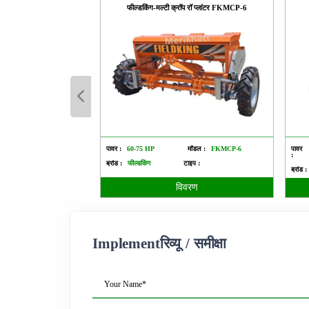
फील्डकिंग-मल्टी क्रॉप रॉ प्लांटर FKMCP-6
पावर :
60-75 HP
मॉडल :
FKMCP-6
पावर
:
ब्रांड :
फील्डकिंग
टाइप :
ब्रांड :
विवरण
Implementरिव्यू / समीक्षा
Your Name*