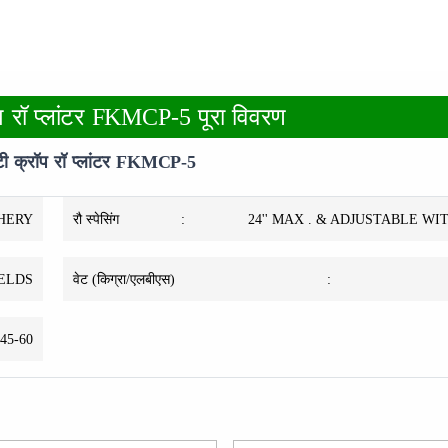
ॉप रॉ प्लांटर FKMCP-5 पूरा विवरण
्टी क्रॉप रॉ प्लांटर FKMCP-5
PHERY
रौ स्पेसिंग
:
24'' MAX . & ADJUSTABLE W
IELDS
वेट (किग्रा/एलबीएस)
:
45-60