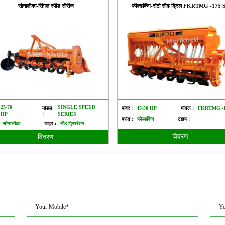
सोनालीका-सिंगल स्पीड सीरीज
फील्डकिंग-रोटो सीड ड्रिल FKRTMG -175 
25-70
SINGLE SPEED
मॉडल
पावर :
45-50 HP
मॉडल :
FKRTMG -1
:
HP
SERIES
ब्रांड :
फील्डकिंग
टाइप :
सोनालीका
टाइप :
लैंड प्रिपरेशन
विवरण
विवरण
Your Mobile*
Yo