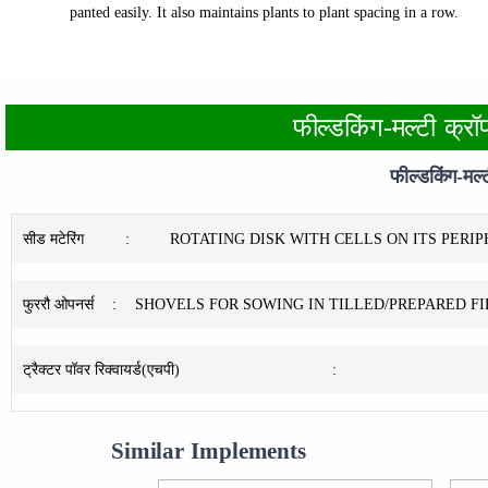
panted easily. It also maintains plants to plant spacing in a row.
फील्डकिंग-मल्टी क्र
फील्डकिंग-मल
सीड मटेरिंग
:
ROTATING DISK WITH CELLS ON ITS PERI
फुररौ ओपनर्स
:
SHOVELS FOR SOWING IN TILLED/PREPARED F
ट्रैक्टर पॉवर रिक्वायर्ड(एचपी)
:
Similar Implements