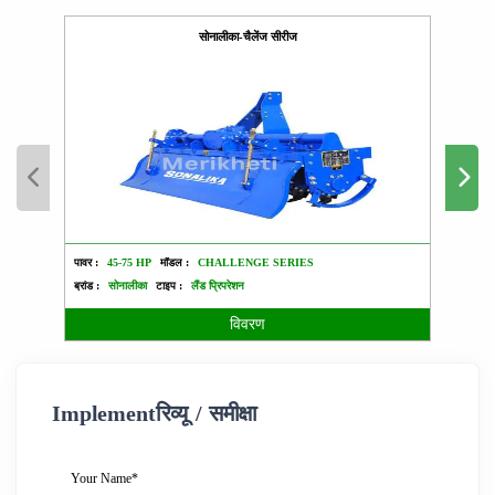
सोनालीका-चैलेंज सीरीज
पावर :
45-75 HP
मॉडल :
CHALLENGE SERIES
पावर :
ब्रांड :
सोनालीका
टाइप :
लैंड प्रिपरेशन
ब्रांड :
विवरण
Implementरिव्यू / समीक्षा
Your Name*