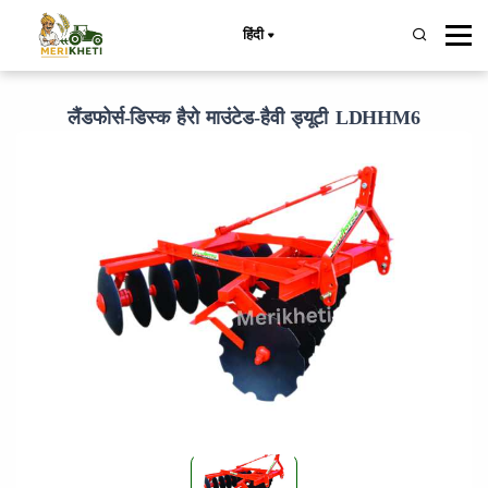
हिंदी
लैंडफोर्स-डिस्क हैरो माउंटेड-हैवी ड्यूटी LDHHM6