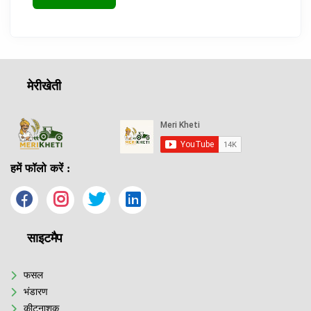
मेरीखेती
हमें फॉलो करें :
साइटमैप
फसल
भंडारण
कीटनाशक