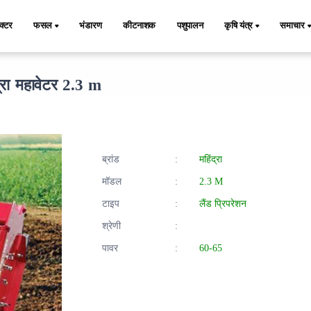
ैक्टर
फसल
भंडारण
कीटनाशक
पशुपालन
कृषि यंत्र
समाचार
द्रा महावेटर 2.3 m
ब्रांड
:
महिंद्रा
मॉडल
:
2.3 M
टाइप
:
लैंड प्रिपरेशन
श्रेणी
:
पावर
:
60-65