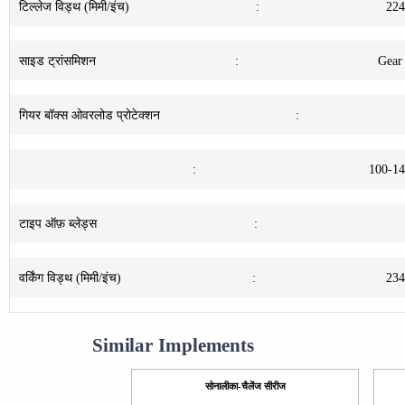
टिल्लेज विड्थ (मिमी/इंच)
:
22
साइड ट्रांसमिशन
:
Gear
गियर बॉक्स ओवरलोड प्रोटेक्शन
:
:
100-1
टाइप ऑफ़ ब्लेड्स
:
वर्किंग विड्थ (मिमी/इंच)
:
23
Similar Implements
सोनालीका-चैलेंज सीरीज