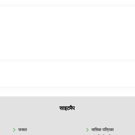
साइटमैप
फसल
मासिक पत्रिका