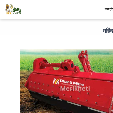
नया ट्र
महिं