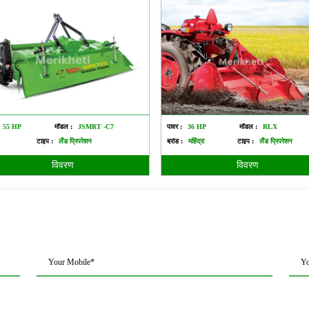
55 HP
मॉडल :
JSMRT -C7
पावर :
36 HP
मॉडल :
RLX
टाइप :
लैंड प्रिपरेशन
ब्रांड :
महिंद्रा
टाइप :
लैंड प्रिपरेशन
विवरण
विवरण
Your Mobile*
Yo