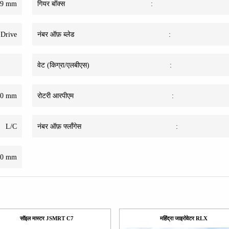
49 mm
गियर बॉक्स
:
 Drive
नंबर ऑफ़ ब्लेड
:
वेट (किग्रा/एलबीएस)
:
40 mm
रोटरी आरपीएम
:
L/C
नंबर ऑफ़ फ्लाँगेस
:
40 mm
सॉइल मास्टर JSMRT C7
महिंद्रा जाइरोवेटर RLX