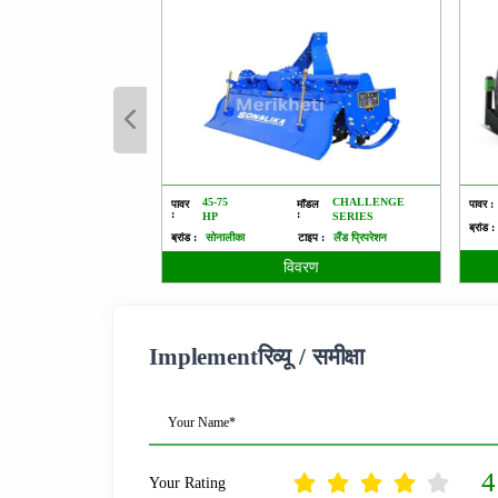
45-75
CHALLENGE
पावर
मॉडल
पावर :
:
:
HP
SERIES
ब्रांड :
ब्रांड :
सोनालीका
टाइप :
लैंड प्रिपरेशन
विवरण
Implementरिव्यू / समीक्षा
Your Name*
4
Your Rating