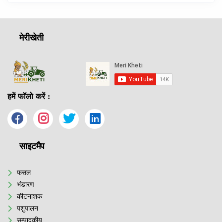
मेरीखेती
हमें फॉलो करें :
साइटमैप
फसल
भंडारण
कीटनाशक
पशुपालन
सम्पादकीय