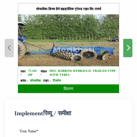
सोनालीका-डिस्क हैरो हाइड्रोलिक ट्रेलड टाइप विद टायर्स
75-110
DISC HARROW HYDRAULIC TRAILED TYPE
पावर
मॉडल
पावर :
:
:
HP
WITH TYRES
ब्रांड :
ब्रांड :
सोनालीका
टाइप :
टिल्लेज
विवरण
Implementरिव्यू / समीक्षा
Your Name*