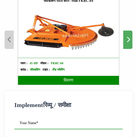
फील्डकिंग-रोटरी कटर -राउंड FKRC-84
पावर :
45 HP
मॉडल :
FKRC-84
पावर :
ब्रांड :
फील्डकिंग
टाइप :
लैंड स्कैपिंग
ब्रांड :
विवरण
Implementरिव्यू / समीक्षा
Your Name*