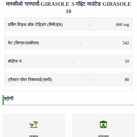
मास्कीओ गास्पार्दो-GIRASOLE 3-पॉइंट माउंटेड GIRASOLE
10
वर्किंग विड्थ ऑफ़ टेड्डिंग (मिमी/इंच)
:
660 reg
वेट (किग्रा/एलबीएस)
:
542
बॉडीज नं.
:
10
ट्रैक्टर पॉवर रिक्वायर्ड(एचपी)
:
80
श्रेणी
फसल
भंडारण