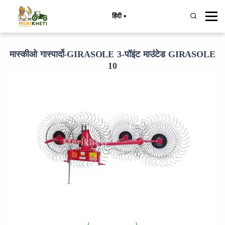
हिंदी
मास्कीओ गास्पार्दो-GIRASOLE 3-पॉइंट माउंटेड GIRASOLE
10