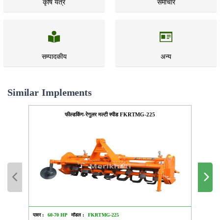
कृषि यंत्र
समाचार
सम्पादकीय
अन्य
Similar Implements
फील्डकिंग-रेगुलर मल्टी स्पीड FKRTMG-225
पावर :
60-70 HP
मॉडल :
FKRTMG-225
पावर :