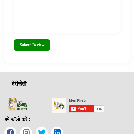
Submit Review
मेरीखेती
हमें फॉलो करें :