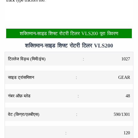
शक्तिमान-साइड शिफ्ट रोटरी टिलर VLS200 पूरा विवरण
शक्तिमान-साइड शिफ्ट रोटरी टिलर VLS200
टिल्लेज विड्थ (मिमी/इंच)
:
1027
साइड ट्रांसमिशन
:
GEAR
नंबर ऑफ़ ब्लेड
:
48
वेट (किग्रा/एलबीएस)
:
590/1301
:
120