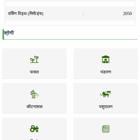
वर्किंग विड्थ (मिमी/इंच)
:
2050
श्रेणी
फसल
भंडारण
कीटनाशक
पशुपालन