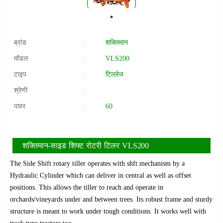
ब्रांड
:
शक्तिमान
मॉडल
:
VLS200
टाइप
:
टिल्लेज
श्रेणी
:
पावर
:
60
शक्तिमान-साइड शिफ्ट रोटरी टिलर VLS200
The Side Shift rotary tiller operates with shft mechanism by a
Hydraulic Cylinder which can deliver in central as well as offset
positions. This allows the tiller to reach and operate in
orchards/vineyards under and between trees. Its robust frame and sturdy
structure is meant to work under tough conditions. It works well with
track type tractors too.