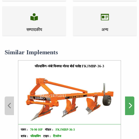
सम्पादकीय
अन्य
Similar Implements
फील्डकिंग-जंबो फिक्स्ड मोल्ड बोर्ड पलोह FKJMBP-36-3
पावर :
70-90 HP
मॉडल :
FKJMBP-36-3
पावर :
ब्रांड :
फील्डकिंग
टाइप :
टिल्लेज
ब्रांड :