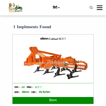
हिंदी
1 Implements Found
शक्तिमान-Cultisol SCT 7
पावर :
HP
मॉडल :
SCT 7
ब्रांड :
शक्तिमान
टाइप :
लैंड प्रिपरेशन
विवरण