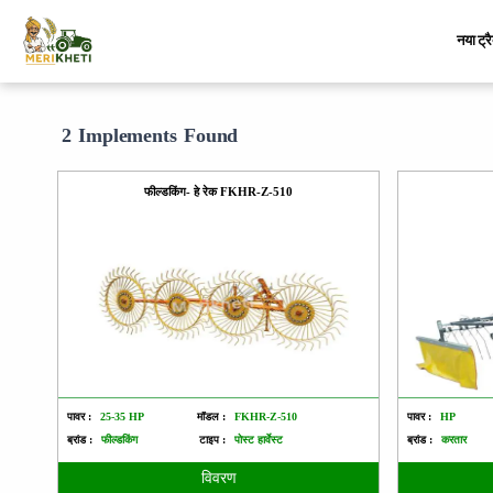
नया ट्र
2 Implements Found
फील्डकिंग- हे रेक FKHR-Z-510
पावर :
25-35 HP
मॉडल :
FKHR-Z-510
पावर :
HP
ब्रांड :
फील्डकिंग
टाइप :
पोस्ट हार्वेस्ट
ब्रांड :
करतार
विवरण