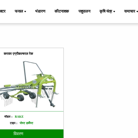
ैक्टर
फसल
भंडारण
कीटनाशक
पशुपालन
कृषि यंत्र
समाचार
करतार एग्रीकल्चरल रेक
मॉडल :
RAKE
टाइप :
पोस्ट हार्वेस्ट
विवरण