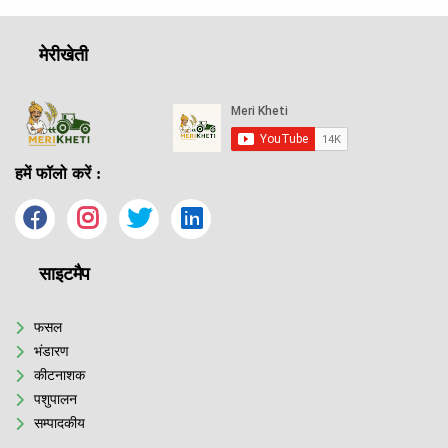
मेरीखेती
हमें फॉलो करें :
साइटमैप
फसल
भंडारण
कीटनाशक
पशुपालन
सम्पादकीय