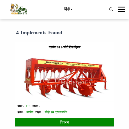
हिंदी
4 Implements Found
दशमेश 911-जीरो टिल ड्रिल
पावर :
HP
मॉडल :
ब्रांड :
दास्मेश
टाइप :
सोइंग एंड ट्रांसप्लांटिंग
विवरण