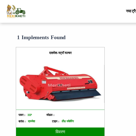
नया ट्र
1 Implements Found
दशमेश-स्ट्रॉ मल्चर
पावर :
HP
मॉडल :
ब्रांड :
दास्मेश
टाइप :
लैंड स्कैपिंग
विवरण