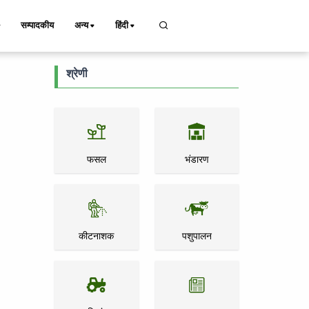
सम्पादकीय
अन्य
हिंदी
श्रेणी
फसल
भंडारण
कीटनाशक
पशुपालन