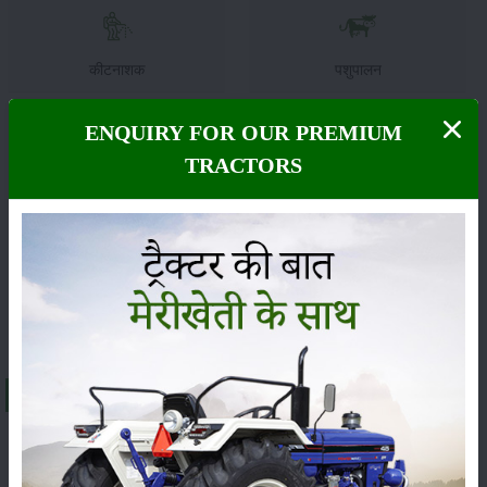
कीटनाशक
पशुपालन
ENQUIRY FOR OUR PREMIUM
TRACTORS
कृषि यंत्र
समाचार
सम्पादकीय
अन्य
About कैप्टन 250 डीआई
भारत में
कैप्टन 250 डीआई
ट्रैक्टर की एक्स-शोरूम कीमत लगभग
₹