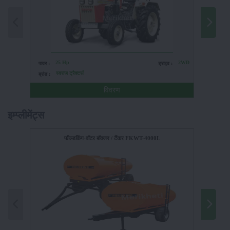
25 Hp
2WD
पावर :
ड्राइव :
पावर :
स्वराज ट्रैक्टर्स
ब्रांड :
ब्रांड :
विवरण
इम्प्लीमेंट्स
फील्डकिंग-वॉटर बॉवजर / टैंकर FKWT-4000L