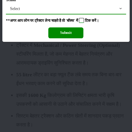
इसमें
8 Forward + 8 Reverse /12 forward + 3
Select
Reverse
गियरबॉक्स दिया गया है, जिससे अलग-अलग
**अगर आप लोन पर ट्रैक्टर लेना चाहते है तो 'बॉक्स' में
टिक
करें।
परिस्थितियों में उपयुक्त गति का चयन करना आसान हो जाता
Submit
है।
ट्रैक्टर में
Mechanical / Power Steering (Optional)
स्टीयरिंग मिलता है, जो कम मेहनत में बेहतर नियंत्रण और
आरामदायक ड्राइविंग सुनिश्चित करता है।
55 litre
लीटर का बड़ा फ्यूल टैंक लंबे समय तक बिना बार-बार
ईंधन भरवाए काम करने की सुविधा देता है।
इसकी
1600 Kg
किलोग्राम की लिफ्टिंग क्षमता भारी कृषि
उपकरणों को आसानी से उठाने और संचालित करने में सक्षम है।
सिस्टम बेहतर ट्रैक्शन और कठिन खेतों में शानदार पकड़ प्रदान
करता है।