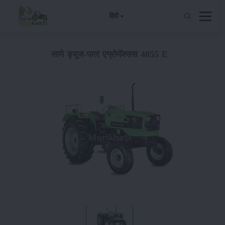
हिंदी
सामे ड्यूज-फार एग्रोमॅक्सस 4055 E