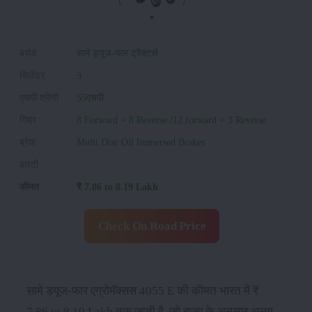
ब्रांड
:
सामे ड्यूज-फार ट्रैक्टर्स
सिलेंडर
:
3
एचपी श्रेणी
:
55एचपी
गियर
:
8 Forward + 8 Reverse /12 forward + 3 Reverse
ब्रेक
:
Multi Disc Oil Immersed Brakes
वारंटी
:
कीमत
:
₹ 7.86 to 8.19 Lakh
Check On Road Price
सामे ड्यूज-फार एग्रोमॅक्सस 4055 E की कीमत भारत में ₹
7.86 to 8.19 Lakh तक जाती है, जो राज्य के अनुसार अलग