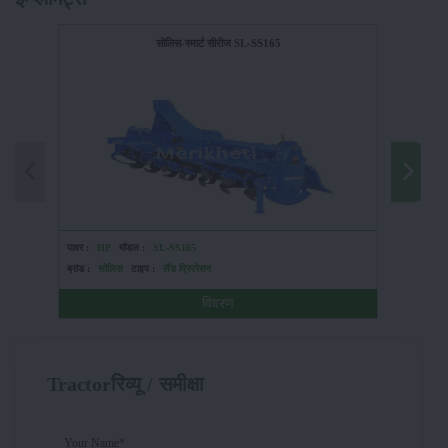
सोलिस-स्मार्ट सीरीज SL-SS165
पावर :
HP
मॉडल :
SL-SS165
पावर :
HP
ब्रांड :
सोलिस
टाइप :
लैंड प्रिपरेशन
ब्रांड :
शक्
विवरण
Tractorरिव्यू / समीक्षा
Your Name*