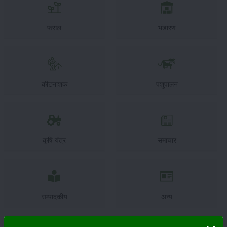
फसल
भंडारण
कीटनाशक
पशुपालन
कृषि यंत्र
समाचार
सम्पादकीय
अन्य