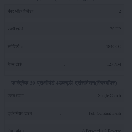
नंबर ऑफ़ सिलेंडर
:
2
एचपी श्रेणी
:
30 HP
कैपेसिटी cc
:
1840 CC
मैक्स टोर्क
:
127 NM
फार्मट्रैक 30 प्रोऑर्चर्ड 4डब्ल्यूडी ट्रांसमिशन(गियरबॉक्स)
क्लच टाइप
:
Single Clutch
ट्रांसमिशन टाइप
:
Full Constant mesh
गियर बॉक्स
:
8 Forward + 2 Reverse