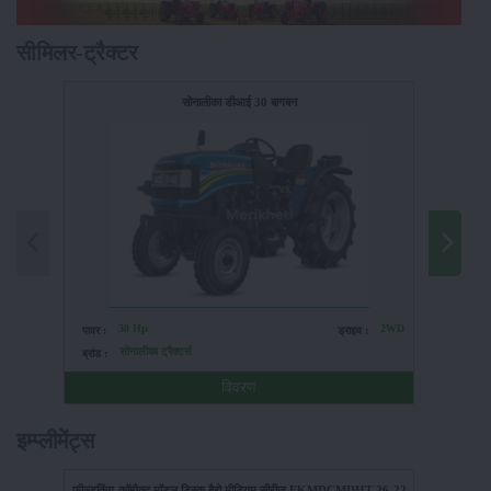
सीमिलर-ट्रैक्टर
सोनालीका डीआई 30 बागबन
30 Hp
2WD
पावर :
ड्राइव :
पावर :
सोनालीका ट्रैक्टर्स
ब्रांड :
ब्रांड :
विवरण
इम्प्लीमेंट्स
फील्डकिंग-कॉम्पैक्ट मॉडल डिस्क हैरो मीडियम सीरीज FKMDCMDHT-26-22