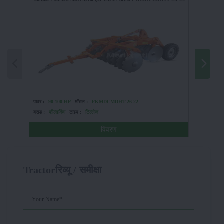
पावर :
90-100 HP
मॉडल :
FKMDCMDHT-26-22
पावर :
HP
ब्रांड :
फील्डकिंग
टाइप :
टिल्लेज
ब्रांड :
दास्
विवरण
Tractorरिव्यू / समीक्षा
Your Name*