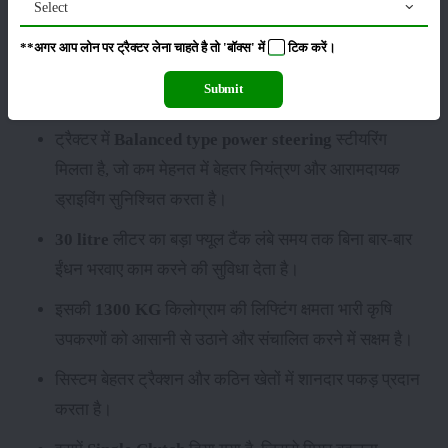
Select
इसमें
8 Forward + 2 Reverse
गियरबॉक्स दिया गया है,
**अगर आप लोन पर ट्रैक्टर लेना चाहते है तो 'बॉक्स' में
टिक
करें।
जिससे अलग-अलग परिस्थितियों में उपयुक्त गति का चयन
Submit
करना आसान हो जाता है।
ट्रैक्टर में
Balanced type power steering
स्टीयरिंग
मिलता है, जो कम मेहनत में बेहतर नियंत्रण और आरामदायक
ड्राइविंग सुनिश्चित करता है।
30 litre
लीटर का बड़ा फ्यूल टैंक लंबे समय तक बिना बार-बार
ईंधन भरवाए काम करने की सुविधा देता है।
इसकी
1300 KG
किलोग्राम की लिफ्टिंग क्षमता भारी कृषि
उपकरणों को आसानी से उठाने और संचालित करने में सक्षम है।
सिस्टम बेहतर ट्रैक्शन और कठिन खेतों में शानदार पकड़ प्रदान
करता है।