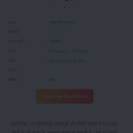
ब्रांड
:
फार्मट्रैक ट्रैक्टर्स
सिलेंडर
:
2
एचपी श्रेणी
:
30एचपी
गियर
:
8 Forward + 2 Reverse
ब्रेक
:
Oil Immersed Brakes
वारंटी
:
कीमत
:
NA
Check On Road Price
फार्मट्रैक 30 प्रोऑर्चर्ड 4डब्ल्यूडी की कीमत भारत में NA तक
जाती है, जो राज्य के अनुसार अलग हो सकती है। यह 30 एचपी