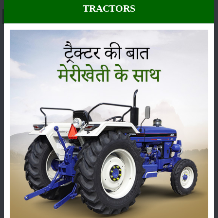
TRACTORS
About फार्मट्रैक 30 प्रोऑर्चर्ड 4डब्ल्यूडी
भारत में
फार्मट्रैक 30 प्रोऑर्चर्ड 4डब्ल्यूडी
ट्रैक्टर की एक्स-शोरूम
कीमत लगभग
NA
के बीच है। इसकी कीमत राज्य, आरटीओ शुल्क और
अन्य स्थानीय टैक्स के आधार पर अलग-अलग हो सकती है।
30 HP
श्रेणी का यह ट्रैक्टर अपनी दमदार परफॉर्मेंस, आधुनिक तकनीक और
भरोसेमंद गुणवत्ता के कारण किसानों के बीच तेजी से लोकप्रिय हो रहा
है।
यदि आप इस ट्रैक्टर के फीचर्स, कीमत, 2026 ऑन-रोड प्राइस, यूजर
रिव्यू या वीडियो देखना चाहते हैं, तो यहां आपको इसकी सभी महत्वपूर्ण
जानकारी आसानी से मिल जाएगी। इससे आप अपनी खेती की जरूरतों
के अनुसार सही निर्णय ले सकते हैं।
फार्मट्रैक 30 प्रोऑर्चर्ड 4डब्ल्यूडी इंजन HP और परफॉर्मेंस