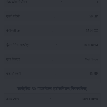
नंबर ऑफ़ सिलेंडर
:
3
एचपी श्रेणी
:
50 HP
कैपेसिटी cc
:
3514 CC
इंजन रेटेड आरपीएम
:
1850 RPM
एयर फिल्टर
:
Wet Type
पीटीओ एचपी
:
43 HP
फार्मट्रैक 50 पावरमैक्स ट्रांसमिशन(गियरबॉक्स)
क्लच टाइप
:
Dual Clutch