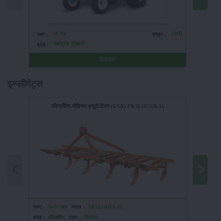
50 Hp
2WD
पावर :
ड्राइव :
पावर :
फार्मट्रैक ट्रैक्टर्स
फ
ब्रांड :
ब्रांड :
विवरण
इम्प्लीमेंट्स
फील्डकिंग-मीडियम ड्यूटी टिलर (USA) FKSLOUSA-11
पावर :
50-55 HP
मॉडल :
FKSLOUSA-11
पावर :
80-
ब्रांड :
फील्डकिंग
टाइप :
टिल्लेज
ब्रांड :
फील