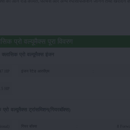
यूमैक्स की ऑन रोड कीमत, फीचर्स और अन्य स्पेसिफिकेशन जानने तथा खरीदने के
ासिक प्रो वल्यूमैक्स पूरा विवरण
0 क्लासिक प्रो वल्यूमैक्स इंजन
47 HP
इंजन रेटेड आरपीएम
:
.5 HP
 प्रो वल्यूमैक्स ट्रांसमिशन(गियरबॉक्स)
ional)
गियर बॉक्स
:
8 Forwa