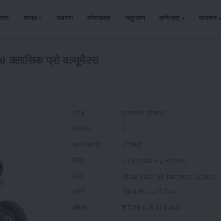
ैक्टर
फसल
भंडारण
कीटनाशक
पशुपालन
कृषि यंत्र
समाचार
60 क्लासिक प्रो वल्यूमैक्स
ब्रांड
:
फार्मट्रैक ट्रैक्टर्स
सिलेंडर
:
3
एचपी श्रेणी
:
47एचपी
गियर
:
8 Forward + 2 Reverse
ब्रेक
:
Multi Plate Oil Immersed Brakes
वारंटी
:
5000 Hours/ 5 Year
कीमत
:
₹ 7.99 to 8.31 Lakh