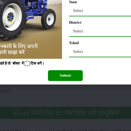
State
Select
0 Kgf
District
Select
्लासिक प्रो वल्यूमैक्स टायर साइज
Tehsil
Select
0 x 16
रियर
:
 है तो 'बॉक्स' में
टिक
करें।
ासिक प्रो वल्यूमैक्स एडिशनल फीचर्स
Submit
nched
About फार्मट्रैक 60 क्लासिक प्रो वल्यूमैक्स