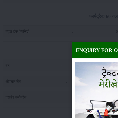
फार्मट्रैक 60 क्ल
फ्यूल टैंक कैपेसिटी
:
6
ENQUIRY FOR 
फार्मट्रैक 60 क्ला
वेट
:
18
ओवरॉल लेंथ
:
33
ग्राउंड क्लीयरेंस
:
3
फार्मट्रैक 60 क्लासिक प्रो