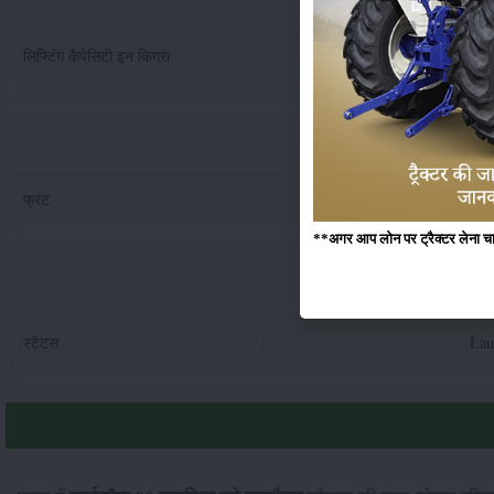
लिफ्टिंग कैपेसिटी इन किग्रा
:
180
फार्मट्रैक 60 क
फ्रंट
:
6.0
**अगर आप लोन पर ट्रैक्टर लेना चाहते
फार्मट्रैक 60 क्ल
स्टेटस
:
Lau