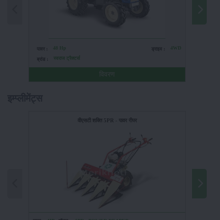
48 Hp
4WD
पावर :
ड्राइव :
पावर :
स्वराज ट्रैक्टर्स
ब्रांड :
ब्रांड :
विवरण
इम्प्लीमेंट्स
वीएसटी शक्ति 5PR - पावर रीपर