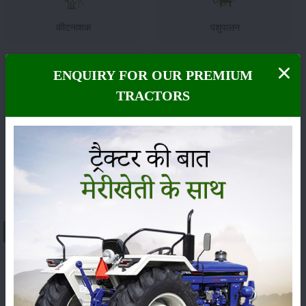
कीटनाशक
पशुपालन
ENQUIRY FOR OUR PREMIUM
TRACTORS
कृषि यंत्र
समाचार
सम्पादकीय
अन्य
About जॉन डियर 5205-4डब्ल्यूडी
भारत में
जॉन डियर 5205-4डब्ल्यूडी
ट्रैक्टर की एक्स-शोरूम कीमत
लगभग
₹ 10.02 to 10.43 Lakh
के बीच है। इसकी कीमत राज्य,