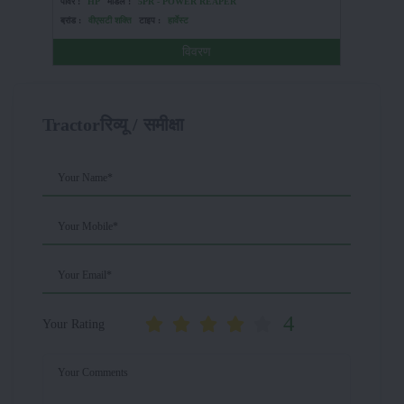
पावर :
HP
मॉडल :
5PR - POWER REAPER
पावर :
HP
ब्रांड :
वीएसटी शक्ति
टाइप :
हार्वेस्ट
ब्रांड :
सो
विवरण
Tractorरिव्यू / समीक्षा
Your Name*
Your Mobile*
Your Email*
4
Your Rating
Your Comments